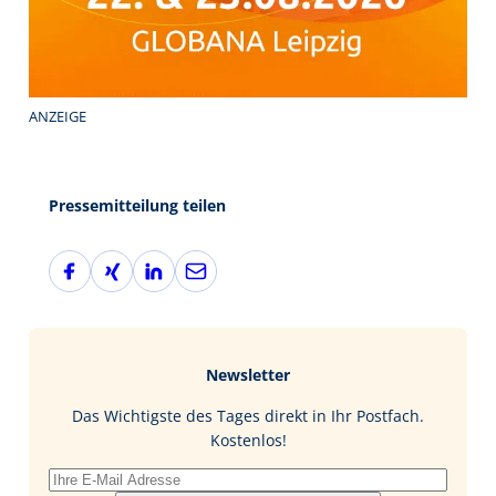
ANZEIGE
Pressemitteilung teilen
F
X
L
E
a
i
i
-
c
n
n
M
e
g
k
a
b
e
i
Newsletter
o
d
l
o
I
Das Wichtigste des Tages direkt in Ihr Postfach.
k
n
Kostenlos!