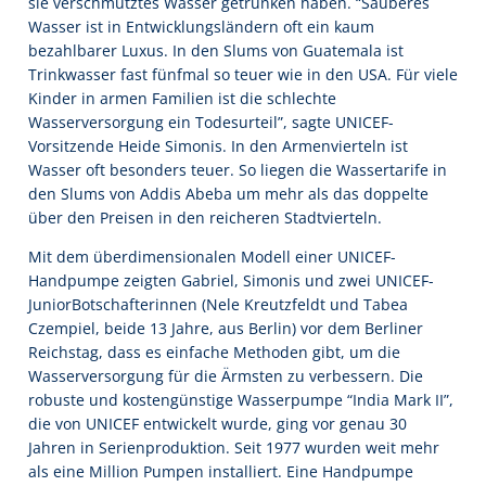
sie verschmutztes Wasser getrunken haben. “Sauberes
Wasser ist in Entwicklungsländern oft ein kaum
bezahlbarer Luxus. In den Slums von Guatemala ist
Trinkwasser fast fünfmal so teuer wie in den USA. Für viele
Kinder in armen Familien ist die schlechte
Wasserversorgung ein Todesurteil”, sagte UNICEF-
Vorsitzende Heide Simonis. In den Armenvierteln ist
Wasser oft besonders teuer. So liegen die Wassertarife in
den Slums von Addis Abeba um mehr als das doppelte
über den Preisen in den reicheren Stadtvierteln.
Mit dem überdimensionalen Modell einer UNICEF-
Handpumpe zeigten Gabriel, Simonis und zwei UNICEF-
JuniorBotschafterinnen (Nele Kreutzfeldt und Tabea
Czempiel, beide 13 Jahre, aus Berlin) vor dem Berliner
Reichstag, dass es einfache Methoden gibt, um die
Wasserversorgung für die Ärmsten zu verbessern. Die
robuste und kostengünstige Wasserpumpe “India Mark II”,
die von UNICEF entwickelt wurde, ging vor genau 30
Jahren in Serienproduktion. Seit 1977 wurden weit mehr
als eine Million Pumpen installiert. Eine Handpumpe