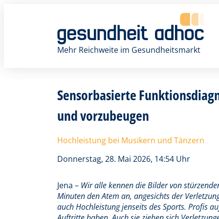
Zum
Inhalt
springen
Mehr Reichweite im Gesundheitsmarkt
Sensorbasierte Funktionsdiagn
und vorzubeugen
Hochleistung bei Musikern und Tänzern
Donnerstag, 28. Mai 2026, 14:54 Uhr
Jena –
Wir alle kennen die Bilder von stürzende
Minuten den Atem an, angesichts der Verletzung
auch Hochleistung jenseits des Sports. Profis au
Auftritte haben. Auch sie ziehen sich Verletzu