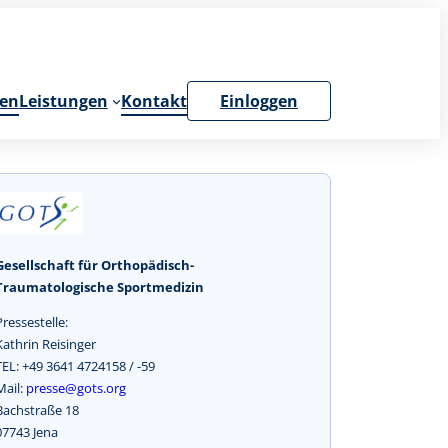
en
Leistungen
Kontakt
Einloggen
Gesellschaft für Orthopädisch-
Traumatologische Sportmedizin
Pressestelle:
Kathrin Reisinger
TEL: +49 3641 4724158 / -59
Mail:
presse@gots.org
Bachstraße 18
07743 Jena