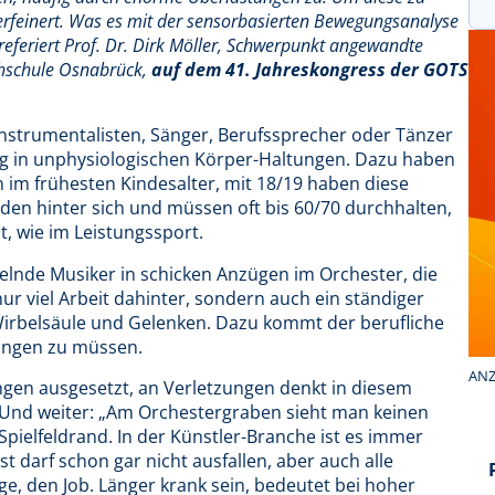
erfeinert. Was es mit der sensorbasierten Bewegungsanalyse
 referiert Prof. Dr. Dirk Möller, Schwerpunkt angewandte
chschule Osnabrück,
auf dem 41. Jahreskongress der GOTS
 Instrumentalisten, Sänger, Berufssprecher oder Tänzer
Tag in unphysiologischen Körper-Haltungen. Dazu haben
n im frühesten Kindesalter, mit 18/19 haben diese
en hinter sich und müssen oft bis 60/70 durchhalten,
t, wie im Leistungssport.
elnde Musiker in schicken Anzügen im Orchester, die
nur viel Arbeit dahinter, sondern auch ein ständiger
irbelsäule und Gelenken. Dazu kommt der berufliche
ringen zu müssen.
ANZ
ngen ausgesetzt, an Verletzungen denkt in diesem
. Und weiter: „Am Orchestergraben sieht man keinen
pielfeldrand. In der Künstler-Branche ist es immer
ist darf schon gar nicht ausfallen, aber auch alle
e, den Job. Länger krank sein, bedeutet bei hoher