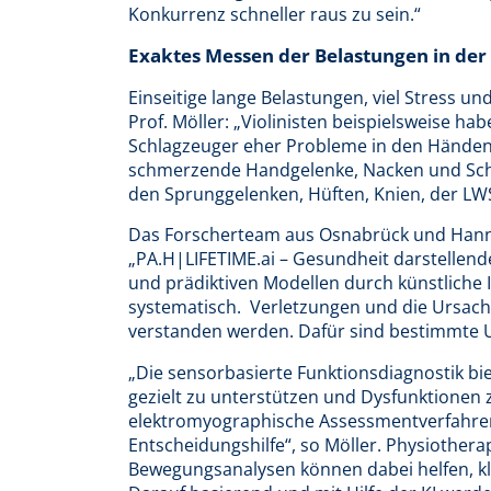
Konkurrenz schneller raus zu sein.“
Exaktes Messen der Belastungen in de
Einseitige lange Belastungen, viel Stress u
Prof. Möller: „Violinisten beispielsweise h
Schlagzeuger eher Probleme in den Händen 
schmerzende Handgelenke, Nacken und Schu
den Sprunggelenken, Hüften, Knien, der LW
Das Forscherteam aus Osnabrück und Hanno
„PA.H|LIFETIME.ai – Gesundheit darstellende
und prädiktiven Modellen durch künstliche I
systematisch. Verletzungen und die Ursach
verstanden werden. Dafür sind bestimmte 
„Die sensorbasierte Funktionsdiagnostik bi
gezielt zu unterstützen und Dysfunktionen z
elektromyographische Assessmentverfahren l
Entscheidungshilfe“, so Möller. Physiothera
Bewegungsanalysen können dabei helfen, kla