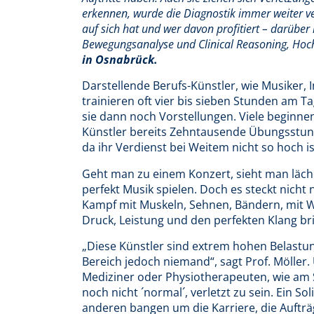
erkennen, wurde die Diagnostik immer weiter v
auf sich hat und wer davon profitiert – darüber
Bewegungsanalyse und Clinical Reasoning, Ho
in Osnabrück.
Darstellende Berufs-Künstler, wie Musiker,
trainieren oft vier bis sieben Stunden am 
sie dann noch Vorstellungen. Viele beginne
Künstler bereits Zehntausende Übungsstund
da ihr Verdienst bei Weitem nicht so hoch is
Geht man zu einem Konzert, sieht man läch
perfekt Musik spielen. Doch es steckt nicht 
Kampf mit Muskeln, Sehnen, Bändern, mit W
Druck, Leistung und den perfekten Klang b
„Diese Künstler sind extrem hohen Belastu
Bereich jedoch niemand“, sagt Prof. Möller
Mediziner oder Physiotherapeuten, wie am S
noch nicht ´normal´, verletzt zu sein. Ein Sol
anderen bangen um die Karriere, die Aufträg