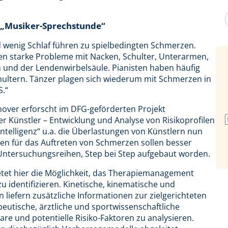
r „Musiker-Sprechstunde“
nd wenig Schlaf führen zu spielbedingten Schmerzen.
aben starke Probleme mit Nacken, Schulter, Unterarmen,
und der Lendenwirbelsäule. Pianisten haben häufig
ltern. Tänzer plagen sich wiederum mit Schmerzen in
S.“
ver erforscht im DFG-geförderten Projekt
r Künstler – Entwicklung und Analyse von Risikoprofilen
ntelligenz“ u.a. die Überlastungen von Künstlern nun
en für das Auftreten von Schmerzen sollen besser
Untersuchungsreihen, Step bei Step aufgebaut worden.
etet hier die Möglichkeit, das Therapiemanagement
u identifizieren. Kinetische, kinematische und
iefern zusätzliche Informationen zur zielgerichteten
peutische, ärztliche und sportwissenschaftliche
re und potentielle Risiko-Faktoren zu analysieren.