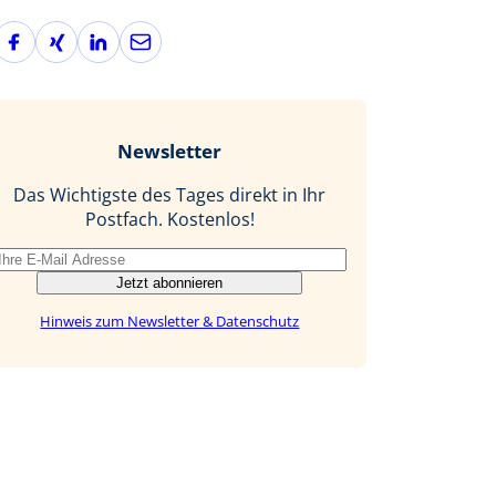
F
X
L
E
a
i
i
-
c
n
n
M
e
g
k
a
b
e
i
Newsletter
o
d
l
o
I
Das Wichtigste des Tages direkt in Ihr
k
n
Postfach. Kostenlos!
Jetzt abonnieren
Hinweis zum Newsletter & Datenschutz