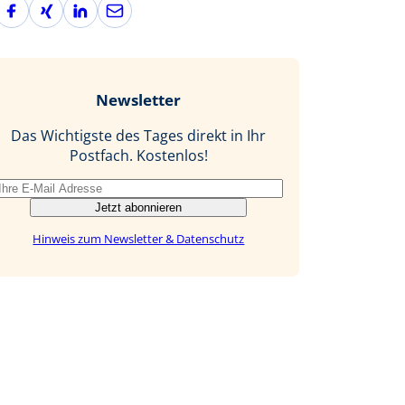
F
X
L
E
a
i
i
-
c
n
n
M
e
g
k
a
b
e
i
Newsletter
o
d
l
o
I
Das Wichtigste des Tages direkt in Ihr
k
n
Postfach. Kostenlos!
Jetzt abonnieren
Hinweis zum Newsletter & Datenschutz