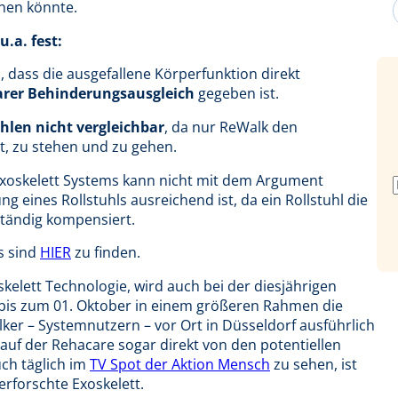
enen könnte.
u.a. fest:
l, dass die ausgefallene Körperfunktion direkt
arer Behinderungsausgleich
gegeben ist.
hlen nicht vergleichbar
, da nur ReWalk den
zt, zu stehen und zu gehen.
xoskelett Systems kann nicht mit dem Argument
ng eines Rollstuhls ausreichend ist, da ein Rollstuhl die
ständig kompensiert.
s sind
HIER
zu finden.
kelett Technologie, wird auch bei der diesjährigen
is zum 01. Oktober in einem größeren Rahmen die
er – Systemnutzern – vor Ort in Düsseldorf ausführlich
auf der Rehacare sogar direkt von den potentiellen
uch täglich im
TV Spot der Aktion Mensch
zu sehen, ist
rforschte Exoskelett.