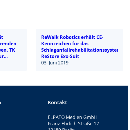
ßt
ReWalk Robotics erhält CE-
hrenden
Kennzeichen für das
en, TK
Schlaganfallrehabilitationssystem
ur
ReStore Exo-Suit
03. Juni 2019
chen
n
Kontakt
ELPATO Medien GmbH
z
Franz-Ehrlich-Straße 12
12489 Berlin