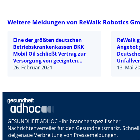
Weitere Meldungen von ReWalk Robotics G
Eine der größten deutschen
ReWalk gi
Betriebskrankenkassen BKK
Angebot 
Mobil Oil schließt Vertrag zur
Deutsche
Versorgung von geeignten
Unfallve
Rückenmarksverletzten mit
26. Februar 2021
bekannt
13. Mai 2
ReWalk-Exoskelett
GESUNDHEIT ADHOC – Ihr branchenspezifischer
Nachrichtenverteiler für den Gesundheitsmarkt. Schnel
zielgenaue Verbreitung von Pressemeldungen,