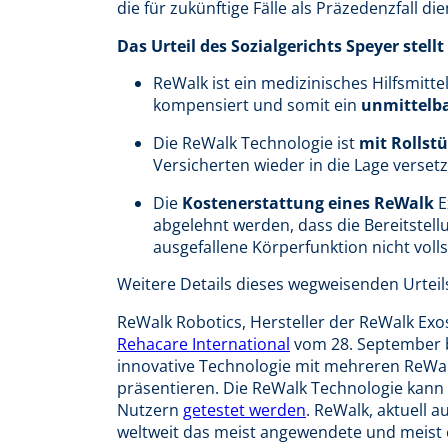
die für zukünftige Fälle als Präzedenzfall di
Das Urteil des Sozialgerichts Speyer stellt 
ReWalk ist ein medizinisches Hilfsmitte
kompensiert und somit ein
unmittelb
Die ReWalk Technologie ist
mit Rollstü
Versicherten wieder in die Lage verset
Die
Kostenerstattung eines ReWalk
E
abgelehnt werden, dass die Bereitstellu
ausgefallene Körperfunktion nicht voll
Weitere Details dieses wegweisenden Urteil
ReWalk Robotics, Hersteller der ReWalk Exos
Rehacare International
vom 28. September b
innovative Technologie mit mehreren ReWalk
präsentieren. Die ReWalk Technologie kann 
Nutzern
getestet werden
. ReWalk, aktuell a
weltweit das meist angewendete und meist e