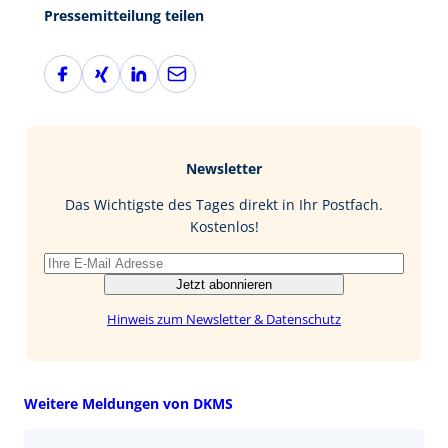
Pressemitteilung teilen
F
X
L
E
a
i
i
-
c
n
n
M
e
g
k
a
b
e
i
Newsletter
o
d
l
o
I
Das Wichtigste des Tages direkt in Ihr Postfach.
k
n
Kostenlos!
Jetzt abonnieren
Hinweis zum Newsletter & Datenschutz
Weitere Meldungen von DKMS