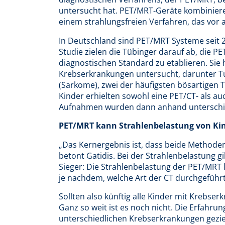
untersucht hat. PET/MRT-Geräte kombinier
einem strahlungsfreien Verfahren, das vor a
In Deutschland sind PET/MRT Systeme seit 20
Studie zielen die Tübinger darauf ab, die 
diagnostischen Standard zu etablieren. Sie
Krebserkrankungen untersucht, darunter 
(Sarkome), zwei der häufigsten bösartigen 
Kinder erhielten sowohl eine PET/CT- als 
Aufnahmen wurden dann anhand unterschied
PET/MRT kann Strahlenbelastung von Kin
„Das Kernergebnis ist, dass beide Methoden 
betont Gatidis. Bei der Strahlenbelastung g
Sieger: Die Strahlenbelastung der PET/MRT l
je nachdem, welche Art der CT durchgeführt
Sollten also künftig alle Kinder mit Krebse
Ganz so weit ist es noch nicht. Die Erfahru
unterschiedlichen Krebserkrankungen gezie