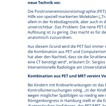
neue Technik vor.
Die Positronenemissionstomographie (PET) i
Hilfe von speziell markierten Molekülen („Tra
allem in der Krebsdiagnostik, aber auch in
unverzichtbar. Das Problem: Die reine PET-D
Auflösung ist zu gering. Das macht es für d
anatomisch zuzuordnen.
Aus diesem Grund wird die PET fast immer m
die Kombination aus PET und Computertomogr
hat aber den Nachteil, dass sie die Strahlen
eine CT benötigt wird“, erläutert Dr. Sergio
Interventionelle Radiologie am Universitäts
Kombination aus PET und MRT vereint Vor
Bei Kindern mit Krebserkrankungen ist das
Kontrolluntersuchungen nötig. „In der Kind
wegen möglicher Spätfolgen so niedrig wie 
Röntgenkongress in Hamburg stellt er die Er
diagnostischen Verfahrens, der PET/MRT, b