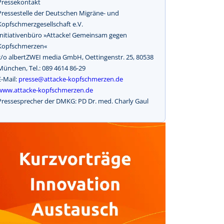
Pressekontakt
Pressestelle der Deutschen Migräne- und
Kopfschmerzgesellschaft e.V.
Initiativenbüro »Attacke! Gemeinsam gegen
Kopfschmerzen«
c/o albertZWEI media GmbH, Oettingenstr. 25, 80538
München, Tel.: 089 4614 86-29
E-Mail:
presse@attacke-kopfschmerzen.de
www.attacke-kopfschmerzen.de
Pressesprecher der DMKG: PD Dr. med. Charly Gaul