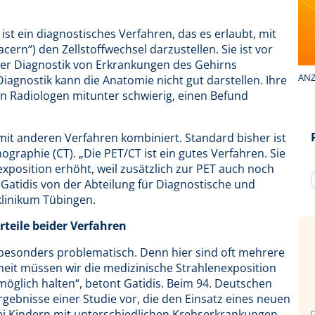
st ein diagnostisches Verfahren, das es erlaubt, mit
cern“) den Zellstoffwechsel darzustellen. Sie ist vor
 der Diagnostik von Erkrankungen des Gehirns
ANZ
iagnostik kann die Anatomie nicht gut darstellen. Ihre
en Radiologen mitunter schwierig, einen Befund
it anderen Verfahren kombiniert. Standard bisher ist
aphie (CT). „Die PET/CT ist ein gutes Verfahren. Sie
exposition erhöht, weil zusätzlich zur PET auch noch
s Gatidis von der Abteilung für Diagnostische und
klinikum Tübingen.
teile beider Verfahren
 besonders problematisch. Denn hier sind oft mehrere
heit müssen wir die medizinische Strahlenexposition
möglich halten“, betont Gatidis. Beim 94. Deutschen
gebnisse einer Studie vor, die den Einsatz eines neuen
ei Kindern mit unterschiedlichen Krebserkrankungen