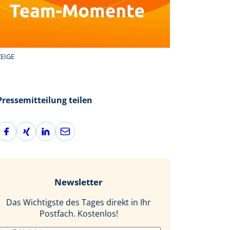
EIGE
Pressemitteilung teilen
F
X
L
E
a
i
i
-
c
n
n
M
e
g
k
a
b
e
i
Newsletter
o
d
l
o
I
Das Wichtigste des Tages direkt in Ihr
k
n
Postfach. Kostenlos!