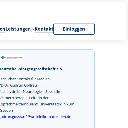
en
Leistungen
Kontakt
Einloggen
Deutsche Röntgengesellschaft e.V.
Fachlicher Kontakt für Medien
PD Dr. Gudrun Goßrau
Fachärztin für Neurologie – Spezielle
Schmerztherapie, Leiterin der
Kopfschmerzambulanz, Universitätsklinikum
Dresden
gudrun.gossrau2@uniklinikum-dresden.de