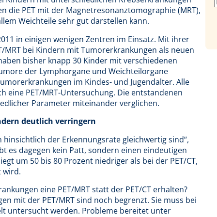
en die PET mit der Magnetresonanztomographie (MRT),
llem Weichteile sehr gut darstellen kann.
11 in einigen wenigen Zentren im Einsatz. Mit ihrer
PET/MRT bei Kindern mit Tumorerkrankungen als neuen
 haben bisher knapp 30 Kinder mit verschiedenen
Tumore der Lymphorgane und Weichteilorgane
Tumorerkrankungen im Kindes- und Jugendalter. Alle
auch eine PET/MRT-Untersuchung. Die entstandenen
licher Parameter miteinander verglichen.
dern deutlich verringern
hinsichtlich der Erkennungsrate gleichwertig sind“,
ibt es dagegen kein Patt, sondern einen eindeutigen
iegt um 50 bis 80 Prozent niedriger als bei der PET/CT,
 wird.
rkrankungen eine PET/MRT statt der PET/CT erhalten?
ngen mit der PET/MRT sind noch begrenzt. Sie muss bei
lt untersucht werden. Probleme bereitet unter