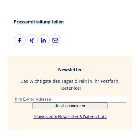
Pressemitteilung teilen
F
X
L
E
a
i
i
-
c
n
n
M
e
g
k
a
b
e
i
Newsletter
o
d
l
o
I
Das Wichtigste des Tages direkt in Ihr Postfach.
k
n
Kostenlos!
Jetzt abonnieren
Hinweis zum Newsletter & Datenschutz