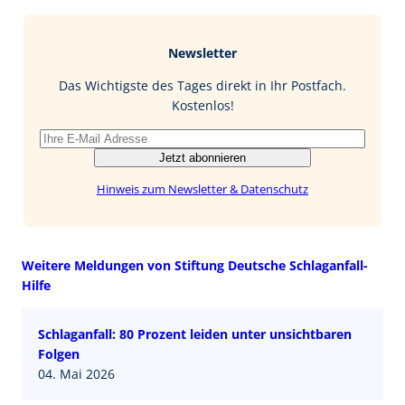
c
n
n
M
e
g
k
a
b
e
i
Newsletter
o
d
l
o
I
Das Wichtigste des Tages direkt in Ihr Postfach.
k
n
Kostenlos!
Jetzt abonnieren
Hinweis zum Newsletter & Datenschutz
Weitere Meldungen von Stiftung Deutsche Schlaganfall-
Hilfe
Schlaganfall: 80 Prozent leiden unter unsichtbaren
Folgen
04. Mai 2026