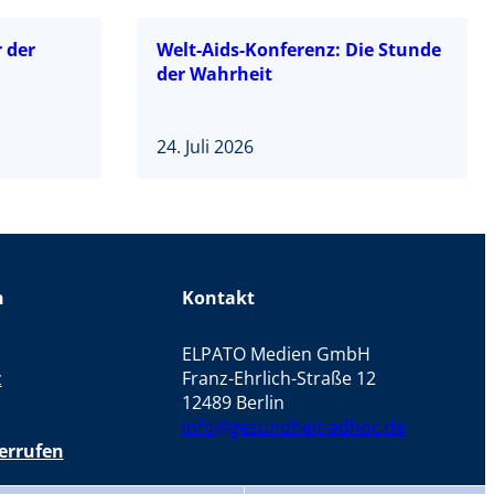
 der
Welt-Aids-Konferenz: Die Stunde
der Wahrheit
24. Juli 2026
n
Kontakt
ELPATO Medien GmbH
z
Franz-Ehrlich-Straße 12
12489 Berlin
info@gesundheit-adhoc.de
errufen