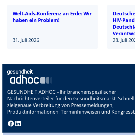
Welt-Aids-Konferenz an Erde: Wir
Deutsche 
haben ein Problem!
HIV-Pand
Deutschl
Verantwo
31. Juli 2026
28. Juli 2
GESUNDHEIT ADHOC – Ihr branchenspezifischer
Nachrichtenverteiler für den Gesundheitsmarkt. Schnel
zielgenaue Verbreitung von Pressemeldungen,
Produktinformationen, Terminhinweisen und Kongressb
Facebook
LinkedIn