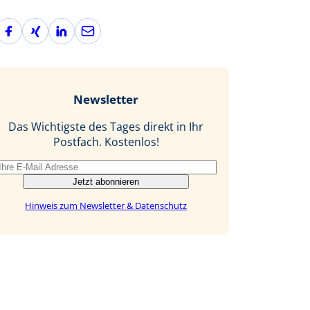
F
X
L
E
a
i
i
-
c
n
n
M
e
g
k
a
b
e
i
Newsletter
o
d
l
o
I
Das Wichtigste des Tages direkt in Ihr
k
n
Postfach. Kostenlos!
Jetzt abonnieren
Hinweis zum Newsletter & Datenschutz