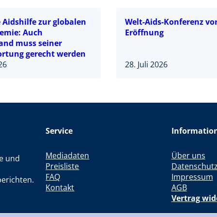
Aidshilfe zur globalen
Welt-Aids-Konferenz vor
emie: Auch
Eröffnung
and muss seiner
rtung gerecht werden
026
28. Juli 2026
Service
Informatio
Mediadaten
Über uns
le und
Preisliste
Datenschut
FAQ
Impressum
erichten.
Kontakt
AGB
Vertrag wid