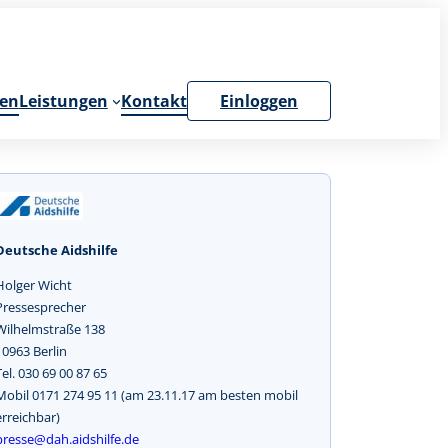
en
Leistungen
Kontakt
Einloggen
Deutsche Aidshilfe
Holger Wicht
Pressesprecher
Wilhelmstraße 138
10963 Berlin
Tel. 030 69 00 87 65
Mobil 0171 274 95 11 (am 23.11.17 am besten mobil
erreichbar)
presse@dah.aidshilfe.de