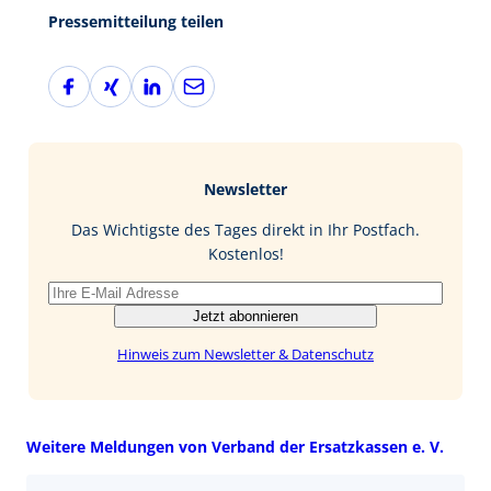
Pressemitteilung teilen
F
X
L
E
a
i
i
-
c
n
n
M
e
g
k
a
b
e
i
Newsletter
o
d
l
o
I
Das Wichtigste des Tages direkt in Ihr Postfach.
k
n
Kostenlos!
Jetzt abonnieren
Hinweis zum Newsletter & Datenschutz
Weitere Meldungen von Verband der Ersatzkassen e. V.