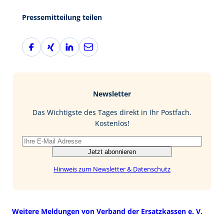
Pressemitteilung teilen
F
X
L
E
a
i
i
-
c
n
n
M
e
g
k
a
b
e
i
Newsletter
o
d
l
o
I
Das Wichtigste des Tages direkt in Ihr Postfach.
k
n
Kostenlos!
Jetzt abonnieren
Hinweis zum Newsletter & Datenschutz
Weitere Meldungen von Verband der Ersatzkassen e. V.