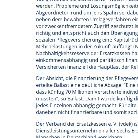
werden, Probleme und Lösungsmöglichkeite
Abgeordneten rund um Jens Spahn sei dabei e
neben dem bewährten Umlageverfahren eine
vor zweckentfremdetem Zugriff geschützt i
richtig und entspricht auch den Überlegung
sozialen Pflegeversicherung eine Kapitalrü
Mehrbelastungen in der Zukunft auffängt (N
Nachhaltigkeitsreserve der Ersatzkassen hab
einkommensabhängig und paritätisch finanzie
Versicherten finanziell die Hauptlast der Re
Der Absicht, die Finanzierung der Pflegever
erteilte Ballast eine deutliche Absage: “Ein
dass künftig 70 Millionen Versicherte indivi
müssten”, so Ballast. Damit würde künftig 
jedes Einzelnen abhängig gemacht. Für alt
daneben nicht finanzierbare und somit sozi
Der Verband der Ersatzkassen e. V. (vdek) i
Dienstleistungsunternehmen aller sechs Er
Menschen in Deutschland versichern: