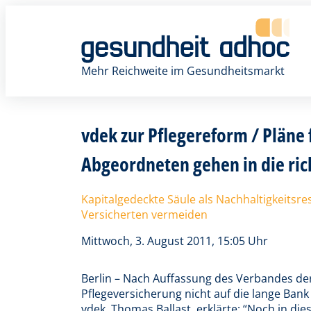
Zum
Inhalt
springen
Mehr Reichweite im Gesundheitsmarkt
vdek zur Pflegereform / Pläne
Abgeordneten gehen in die ric
Kapitalgedeckte Säule als Nachhaltigkeitsr
Versicherten vermeiden
Mittwoch, 3. August 2011, 15:05 Uhr
Berlin – Nach Auffassung des Verbandes der 
Pflegeversicherung nicht auf die lange Ba
vdek, Thomas Ballast, erklärte: “Noch in die