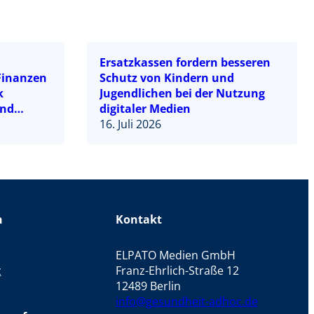
Ersatzkassen fordern besseren
-Finanzen
Schutz von Kindern und
k
Jugendlichen bei der Nutzung
und
digitaler Medien
reformen
16. Juli 2026
n
Kontakt
ELPATO Medien GmbH
z
Franz-Ehrlich-Straße 12
12489 Berlin
info@gesundheit-adhoc.de