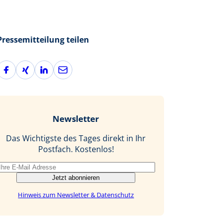
Pressemitteilung teilen
F
X
L
E
a
i
i
-
c
n
n
M
e
g
k
a
b
e
i
Newsletter
o
d
l
o
I
Das Wichtigste des Tages direkt in Ihr
k
n
Postfach. Kostenlos!
Jetzt abonnieren
Hinweis zum Newsletter & Datenschutz