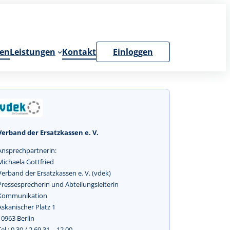
en
Leistungen
Kontakt
Einloggen
Verband der Ersatzkassen e. V.
Ansprechpartnerin:
Michaela Gottfried
Verband der Ersatzkassen e. V. (vdek)
Pressesprecherin und Abteilungsleiterin
Kommunikation
Askanischer Platz 1
10963 Berlin
Tel.: 0 30 / 2 69 31 – 12 00