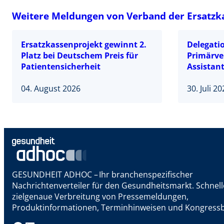
Weitere Meldungen von Verband der Ersatzka
Ersatzkassenprojekt gewinnt 2.
Delegatio
Platz bei Deutschem Preis für
Primärve
Patientensicherheit
Assistant
04. August 2026
30. Juli 2
GESUNDHEIT ADHOC – Ihr branchenspezifischer
Nachrichtenverteiler für den Gesundheitsmarkt. Schnel
zielgenaue Verbreitung von Pressemeldungen,
Produktinformationen, Terminhinweisen und Kongressb