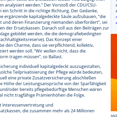
n analysiert werden.” Der Vorstoß der CDU/CSU-
in Schritt in die richtige Richtung. Der Gedanke,
 ergänzende kapitalgedeckte Säule aufzubauen, “die
st und deren Finanzierung niemanden überfordert”, sei
en der Ersatzkassen. Danach soll aus den Beiträgen zur
cklage gebildet werden, die die demografiebedingten
achhaltigkeitsreserve). Das Konzept einer
e den Charme, dass sie verpflichtend, kollektiv,
rt werden soll. “Wir wollen nicht, dass die
form tragen müssen”, so Ballast.
sicherung individuell kapitalgedeckt auszugestalten,
e solche Teilprivatisierung der Pflege würde bedeuten,
duell eine private Zusatzversicherung abschließen
die Höhe der Leistungsansprüche von der Sparfähigkeit
e und/oder bereits pflegebedürftige Menschen wären
al nicht tragfähige Prämienhöhen die Folge.
st Interessenvertretung und
satzkassen, die zusammen mehr als 24 Millionen
ANZ