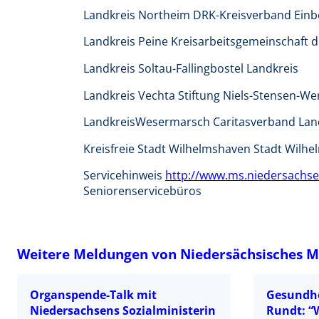
Landkreis Northeim DRK-Kreisverband Einbe
Landkreis Peine Kreisarbeitsgemeinschaft d
Landkreis Soltau-Fallingbostel Landkreis
Landkreis Vechta Stiftung Niels-Stensen-We
LandkreisWesermarsch Caritasverband La
Kreisfreie Stadt Wilhelmshaven Stadt Wilh
Servicehinweis
http://www.ms.niedersachse
Seniorenservicebüros
Weitere Meldungen von Niedersächsisches Min
Organspende-Talk mit
Gesundhe
Niedersachsens Sozialministerin
Rundt: “W