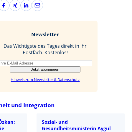
F
X
L
E
a
i
i
-
c
n
n
M
e
g
k
a
b
e
i
Newsletter
o
d
l
o
I
Das Wichtigste des Tages direkt in Ihr
k
n
Postfach. Kostenlos!
Jetzt abonnieren
Hinweis zum Newsletter & Datenschutz
heit und Integration
 Özkan:
Sozial- und
ie
Gesundheitsministerin Aygül