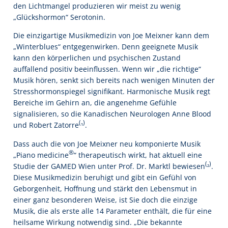
den Lichtmangel produzieren wir meist zu wenig
„Glückshormon“ Serotonin.
Die einzigartige Musikmedizin von Joe Meixner kann dem
„Winterblues“ entgegenwirken. Denn geeignete Musik
kann den körperlichen und psychischen Zustand
auffallend positiv beeinflussen. Wenn wir „die richtige“
Musik hören, senkt sich bereits nach wenigen Minuten der
Stresshormonspiegel signifikant. Harmonische Musik regt
Bereiche im Gehirn an, die angenehme Gefühle
signalisieren, so die Kanadischen Neurologen Anne Blood
(₁)
und Robert Zatorre
.
Dass auch die von Joe Meixner neu komponierte Musik
®
„Piano medicine
“ therapeutisch wirkt, hat aktuell eine
(₂)
Studie der GAMED Wien unter Prof. Dr. Marktl bewiesen
.
Diese Musikmedizin beruhigt und gibt ein Gefühl von
Geborgenheit, Hoffnung und stärkt den Lebensmut in
einer ganz besonderen Weise, ist Sie doch die einzige
Musik, die als erste alle 14 Parameter enthält, die für eine
heilsame Wirkung notwendig sind. „Die bekannte