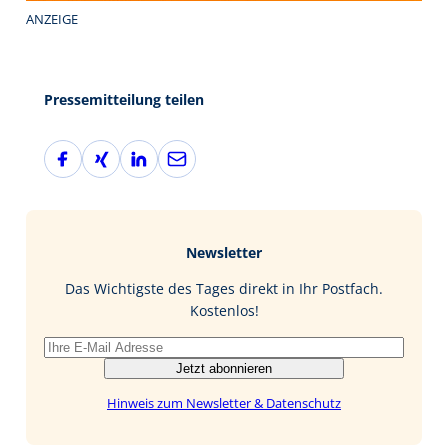
ANZEIGE
Pressemitteilung teilen
F
X
L
E
a
i
i
-
c
n
n
M
e
g
k
a
b
e
i
Newsletter
o
d
l
o
I
Das Wichtigste des Tages direkt in Ihr Postfach.
k
n
Kostenlos!
Jetzt abonnieren
Hinweis zum Newsletter & Datenschutz