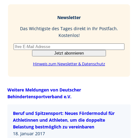
e
g
k
a
b
e
i
Newsletter
o
d
l
o
I
Das Wichtigste des Tages direkt in Ihr Postfach.
k
n
Kostenlos!
Jetzt abonnieren
Hinweis zum Newsletter & Datenschutz
Weitere Meldungen von Deutscher
Behindertensportverband e.V.
Beruf und Spitzensport: Neues Fördermodul für
Athletinnen und Athleten, um die doppelte
Belastung bestmöglich zu vereinbaren
18. Januar 2017