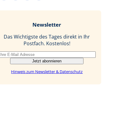
c
n
n
M
e
g
k
a
b
e
i
Newsletter
o
d
l
o
I
Das Wichtigste des Tages direkt in Ihr
k
n
Postfach. Kostenlos!
Jetzt abonnieren
Hinweis zum Newsletter & Datenschutz