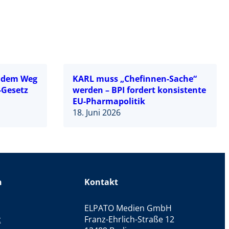
f dem Weg
KARL muss „Chefinnen-Sache“
-Gesetz
werden – BPI fordert konsistente
EU-Pharmapolitik
18. Juni 2026
n
Kontakt
ELPATO Medien GmbH
z
Franz-Ehrlich-Straße 12