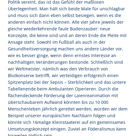
Politik vereint, das ist das Gefühl der maßlosen
Überlegenheit. Man hält sich beide Male für unschlagbar
und muss sich dann eben selbst besiegen, wenn es die
anderen einfach nicht können. Alle vier Jahre jeweils der
gleiche wiederkehrende faule Budenzauber: neue
Konzepte, die keine sind und an deren Ende die Pleite mit
Ansage steht. Sowohl im Fußball als auch in der
Gesundheitsversorgung machen uns andere Länder vor,
wie es besser ginge, wenn denn ernstes Interesse an
nachhaltigen Veränderungen bestünde. Schließlich sind
wir Weltmeister, nämlich was den Verbrauch von
Blutkonserve betrifft, wir verteidigen erfolgreich einen
Spitzenplatz bei der Sepsis – Sterblichkeit und das untere
Tabellenende beim Ambulanten Operieren. Durch die
flächendeckende Förderung der Laienreanimation mit
überschaubarem Aufwand könnten bis zu 10 000
Menschenleben jährlich gerettet werden, würden wir dem
Beispiel unserer europäischen Nachbarn folgen und
könnte sich 16malige Kleinstaaterei auf ein gemeinsames
Umsetzungskonzept einigen. Zuviel an Föderalismus kann
bisweilen tödlich sein.