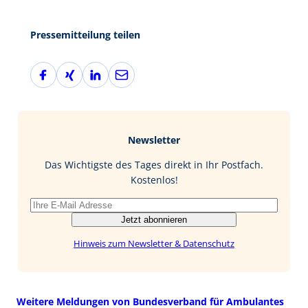
Pressemitteilung teilen
F
X
L
E
a
i
i
-
c
n
n
M
e
g
k
a
b
e
i
Newsletter
o
d
l
o
I
Das Wichtigste des Tages direkt in Ihr Postfach.
k
n
Kostenlos!
Jetzt abonnieren
Hinweis zum Newsletter & Datenschutz
Weitere Meldungen von Bundesverband für Ambulantes