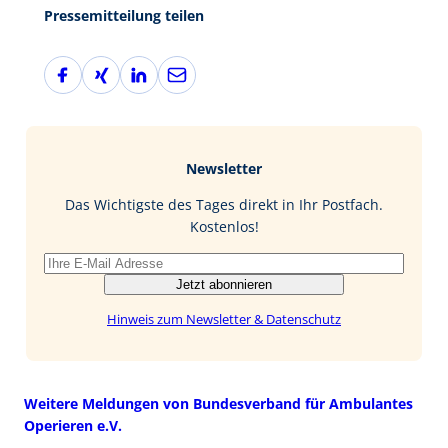
Pressemitteilung teilen
F
X
L
E
a
i
i
-
c
n
n
M
e
g
k
a
b
e
i
Newsletter
o
d
l
o
I
Das Wichtigste des Tages direkt in Ihr Postfach.
k
n
Kostenlos!
Jetzt abonnieren
Hinweis zum Newsletter & Datenschutz
Weitere Meldungen von Bundesverband für Ambulantes
Operieren e.V.