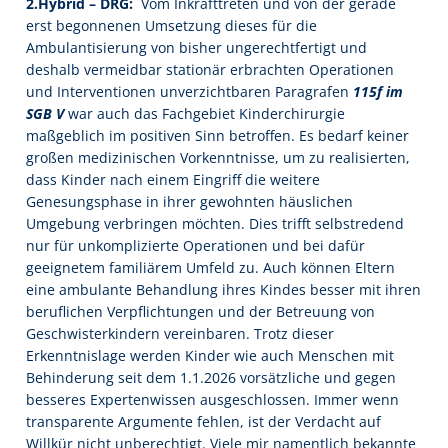
2.Hybrid – DRG:
Vom Inkrafttreten und von der gerade
erst begonnenen Umsetzung dieses für die
Ambulantisierung von bisher ungerechtfertigt und
deshalb vermeidbar stationär erbrachten Operationen
und Interventionen unverzichtbaren Paragrafen
115f im
SGB V
war auch das Fachgebiet Kinderchirurgie
maßgeblich im positiven Sinn betroffen. Es bedarf keiner
großen medizinischen Vorkenntnisse, um zu realisierten,
dass Kinder nach einem Eingriff die weitere
Genesungsphase in ihrer gewohnten häuslichen
Umgebung verbringen möchten. Dies trifft selbstredend
nur für unkomplizierte Operationen und bei dafür
geeignetem familiärem Umfeld zu. Auch können Eltern
eine ambulante Behandlung ihres Kindes besser mit ihren
beruflichen Verpflichtungen und der Betreuung von
Geschwisterkindern vereinbaren. Trotz dieser
Erkenntnislage werden Kinder wie auch Menschen mit
Behinderung seit dem 1.1.2026 vorsätzliche und gegen
besseres Expertenwissen ausgeschlossen. Immer wenn
transparente Argumente fehlen, ist der Verdacht auf
Willkür nicht unberechtigt. Viele mir namentlich bekannte