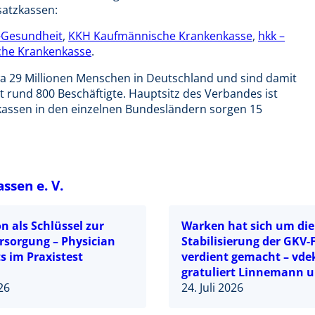
satzkassen:
Gesundheit
,
KKH Kaufmännische Krankenkasse
,
hkk –
che Krankenkasse
.
a 29 Millionen Menschen in Deutschland und sind damit
 rund 800 Beschäftigte. Hauptsitz des Verbandes ist
tzkassen in den einzelnen Bundesländern sorgen 15
ssen e. V.
n als Schlüssel zur
Warken hat sich um die
rsorgung – Physician
Stabilisierung der GKV
s im Praxistest
verdient gemacht – vde
gratuliert Linnemann 
026
mahnt zügige Struktur
24. Juli 2026
an