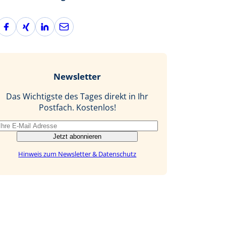
F
X
L
E
a
i
i
-
c
n
n
M
e
g
k
a
b
e
i
Newsletter
o
d
l
o
I
Das Wichtigste des Tages direkt in Ihr
k
n
Postfach. Kostenlos!
Jetzt abonnieren
Hinweis zum Newsletter & Datenschutz