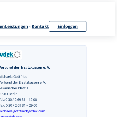
en
Leistungen
Kontakt
Einloggen
Verband der Ersatzkassen e. V.
Michaela Gottfried
Verband der Ersatzkassen e. V.
Askanischer Platz 1
10963 Berlin
Tel.: 0 30 / 2 69 31 – 12 00
Fax: 0 30 / 2 69 31 – 29 00
michaela.gottfried@vdek.com
www.vdek.com