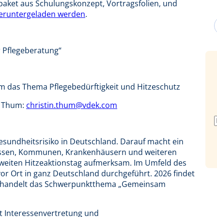
paket aus Schulungskonzept, Vortragsfolien, und
heruntergeladen werden
.
r Pflegeberatung“
m das Thema Pflegebedürftigkeit und Hitzeschutz
n Thum:
christin.thum@vdek.com
esundheitsrisiko in Deutschland. Darauf macht ein
assen, Kommunen, Krankenhäusern und weiteren
sweiten Hitzeaktionstag aufmerksam. Im Umfeld des
or Ort in ganz Deutschland durchgeführt. 2026 findet
d behandelt das Schwerpunktthema „Gemeinsam
st Interessenvertretung und