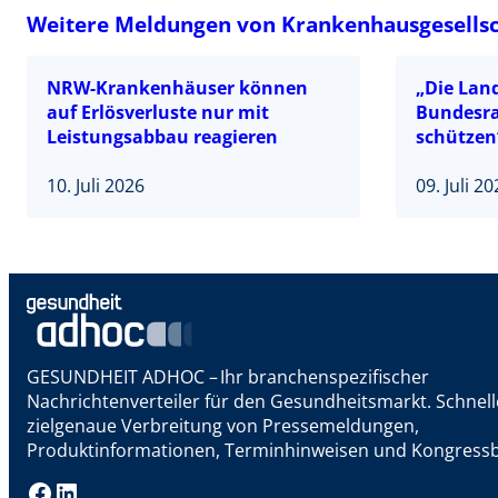
Weitere Meldungen von Krankenhausgesellsch
NRW-Krankenhäuser können
„Die Lan
auf Erlösverluste nur mit
Bundesra
Leistungsabbau reagieren
schützen
10. Juli 2026
09. Juli 2
GESUNDHEIT ADHOC – Ihr branchenspezifischer
Nachrichtenverteiler für den Gesundheitsmarkt. Schnel
zielgenaue Verbreitung von Pressemeldungen,
Produktinformationen, Terminhinweisen und Kongressb
Facebook
LinkedIn