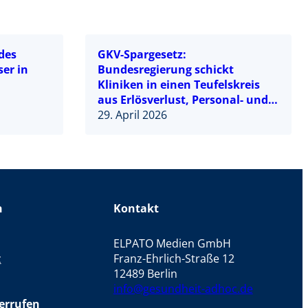
des
GKV-Spargesetz:
er in
Bundesregierung schickt
Kliniken in einen Teufelskreis
aus Erlösverlust, Personal- und
Leistungsabbau
29. April 2026
n
Kontakt
ELPATO Medien GmbH
z
Franz-Ehrlich-Straße 12
12489 Berlin
info@gesundheit-adhoc.de
errufen