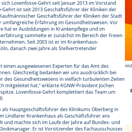
sich Lovenfosse-Gehrt seit Januar 2013 im Vorstand
ehrt ist seit 2013 Geschäftsführer der Kliniken der
Kaufmännischer Geschäftsführer der Kliniken der Stadt
r umfangreiche Erfahrung im Gesundheitswesen. Vor
re hat er Ausbildungen in Krankenpflege und im
fserfahrung sammelte er zunächst im Bereich der Freien
ernehmen. Seit 2003 ist er im Krankenhaus-
öln, danach zwei Jahre als Stellvertretender
rt einen ausgewiesenen Experten für das Amt des
ANZ
en. Gleichzeitig bedanken wir uns ausdrücklich bei
er des Gesundheitswesens in vielfach turbulenten Zeiten
h mitgeleitet hat,“ erklärte KGNW-Präsident Jochen
spitze. Lovenfosse-Gehrt komplettiert das Team um
l.
e als Hauptgeschäftsführer des Klinikums Oberberg in
om Lindlarer Krankenhaus als Geschäftsführer ans
und machte sich im Laufe der Jahre auf Bundes- und
linikmanager. Er ist Vorsitzender des Fachausschusses