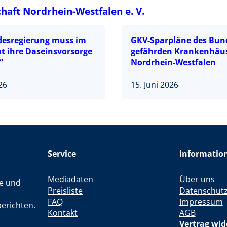
aft Nordrhein-Westfalen e. V.
desregierung muss im
GKV-Sparpläne des Bun
t ihre Daseinsvorsorge
gefährden Krankenhäus
“
Nordrhein-Westfalen
026
15. Juni 2026
Service
Informatio
Mediadaten
Über uns
le und
Preisliste
Datenschut
FAQ
Impressum
erichten.
Kontakt
AGB
Vertrag wid