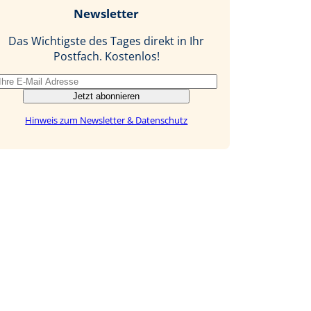
b
e
i
Newsletter
o
d
l
o
I
Das Wichtigste des Tages direkt in Ihr
k
n
Postfach. Kostenlos!
Jetzt abonnieren
Hinweis zum Newsletter & Datenschutz