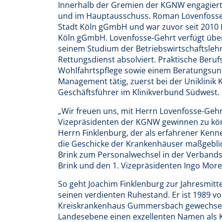
Innerhalb der Gremien der KGNW engagiert 
und im Hauptausschuss. Roman Lovenfosse-G
Stadt Köln gGmbH und war zuvor seit 2010 
Köln gGmbH. Lovenfosse-Gehrt verfügt übe
seinem Studium der Betriebswirtschaftsleh
Rettungsdienst absolviert. Praktische Beru
Wohlfahrtspflege sowie einem Beratungsunt
Management tätig, zuerst bei der Uniklinik K
Geschäftsführer im Klinikverbund Südwest.
„Wir freuen uns, mit Herrn Lovenfosse-Geh
Vizepräsidenten der KGNW gewinnen zu könn
Herrn Finklenburg, der als erfahrener Kenn
die Geschicke der Krankenhäuser maßgeblic
Brink zum Personalwechsel in der Verbands
Brink und den 1. Vizepräsidenten Ingo Morel
So geht Joachim Finklenburg zur Jahresmitt
seinen verdienten Ruhestand. Er ist 1989 v
Kreiskrankenhaus Gummersbach gewechselt 
Landesebene einen exzellenten Namen als K