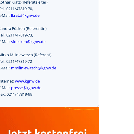
Lothar Kratz (Referatsleiter)
Tel.: 0211/47819-70,
E-Mail:
lkratz@kgnw.de
Sandra Fösken (Referentin)
Tel.: 0211/47819-73,
E-Mail:
sfoesken@kgnw.de
Mirko Miliniewitsch (Referent)
Tel.: 0211/47819-72
E-Mail:
mmiliniewitsch@kgnw.de
Internet:
www.kgnw.de
E-Mail:
presse@kgnw.de
Fax: 0211/47819-99