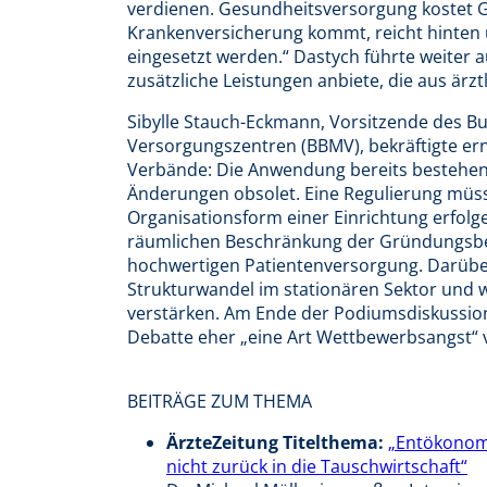
verdienen. Gesundheitsversorgung kostet G
Krankenversicherung kommt, reicht hinten 
eingesetzt werden.“ Dastych führte weiter au
zusätzliche Leistungen anbiete, die aus ärzt
Sibylle Stauch-Eckmann, Vorsitzende des B
Versorgungszentren (BBMV), bekräftigte e
Verbände: Die Anwendung bereits bestehen
Änderungen obsolet. Eine Regulierung müs
Organisationsform einer Einrichtung erfo
räumlichen Beschränkung der Gründungsbefug
hochwertigen Patientenversorgung. Darüber
Strukturwandel im stationären Sektor und
verstärken. Am Ende der Podiumsdiskussion 
Debatte eher „eine Art Wettbewerbsangst“ 
BEITRÄGE ZUM THEMA
ÄrzteZeitung Titelthema:
„Entökonom
nicht zurück in die Tauschwirtschaft“