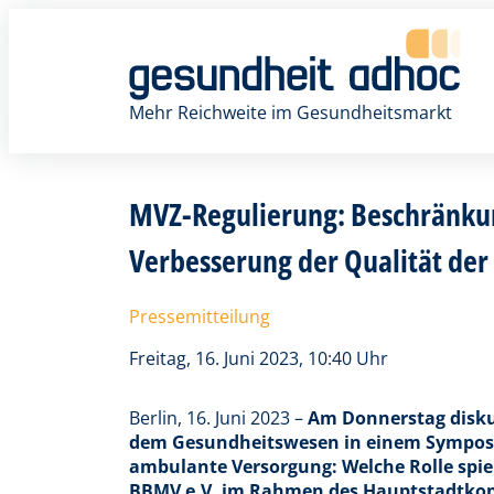
Zum
Inhalt
springen
Mehr Reichweite im Gesundheitsmarkt
MVZ-Regulierung: Beschränkun
Verbesserung der Qualität der
Pressemitteilung
Freitag, 16. Juni 2023, 10:40 Uhr
Berlin, 16. Juni 2023 –
Am Donnerstag disku
dem Gesundheitswesen in einem Symposiu
ambulante Versorgung: Welche Rolle spi
BBMV e.V. im Rahmen des Hauptstadtkong