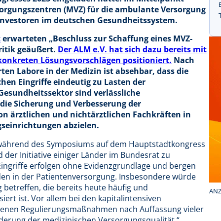
sorgungszentren (MVZ) für die ambulante Versorgung
zinvestoren im deutschen Gesundheitssystem.
t
erwarteten „Beschluss zur Schaffung eines MVZ-
ritik geäußert.
Der ALM e.V. hat sich dazu bereits mit
konkreten Lösungsvorschlägen positioniert.
Nach
ten Labore in der Medizin ist absehbar, dass die
chen Eingriffe eindeutig zu Lasten der
Gesundheitssektor sind verlässliche
ie Sicherung und Verbesserung der
n ärztlichen und nichtärztlichen Fachkräften in
seinrichtungen abzielen.
h während des Symposiums auf dem Hauptstadtkongress
 der Initiative einiger Länder im Bundesrat zu
Eingriffe erfolgen ohne Evidenzgrundlage und bergen
äden in der Patientenversorgung. Insbesondere würde
betreffen, die bereits heute häufig und
ANZ
ert ist. Vor allem bei den kapitalintensiven
sehenen Regulierungsmaßnahmen nach Auffassung vieler
rderung der medizinischen Versorgungsqualität.“