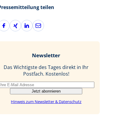
Pressemitteilung teilen
F
X
L
E
a
i
i
-
c
n
n
M
e
g
k
a
b
e
i
Newsletter
o
d
l
o
I
Das Wichtigste des Tages direkt in Ihr
k
n
Postfach. Kostenlos!
Jetzt abonnieren
Hinweis zum Newsletter & Datenschutz