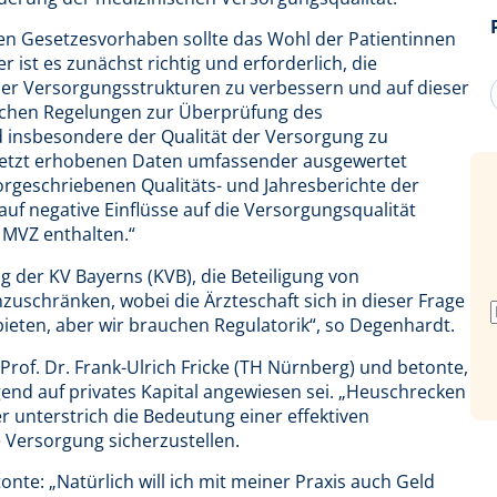
nten Gesetzesvorhaben sollte das Wohl der Patientinnen
ist es zunächst richtig und erforderlich, die
ler Versorgungsstrukturen zu verbessern und auf dieser
lichen Regelungen zur Überprüfung des
 insbesondere der Qualität der Versorgung zu
 jetzt erhobenen Daten umfassender ausgewertet
vorgeschriebenen Qualitäts- und Jahresberichte der
auf negative Einflüsse auf die Versorgungsqualität
 MVZ enthalten.“
 der KV Bayerns (KVB), die Beteiligung von
uschränken, wobei die Ärzteschaft sich in dieser Frage
erbieten, aber wir brauchen Regulatorik“, so Degenhardt.
f. Dr. Frank-Ulrich Fricke (TH Nürnberg) und betonte,
nd auf privates Kapital angewiesen sei. „Heuschrecken
 er unterstrich die Bedeutung einer effektiven
e Versorgung sicherzustellen.
nte: „Natürlich will ich mit meiner Praxis auch Geld