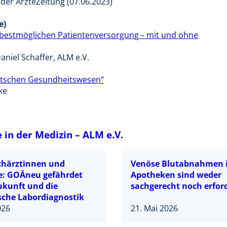
 der ÄrzteZeitung (07.06.2023)
e)
iv bestmöglichen Patientenversorgung – mit und ohne
aniel Schaffer, ALM e.V.
eutschen Gesundheitswesen”
ke
in der Medizin – ALM e.V.
chärztinnen und
Venöse Blutabnahmen 
e: GOÄneu gefährdet
Apotheken sind weder
ukunft und die
sachgerecht noch erford
sche Labordiagnostik
026
21. Mai 2026