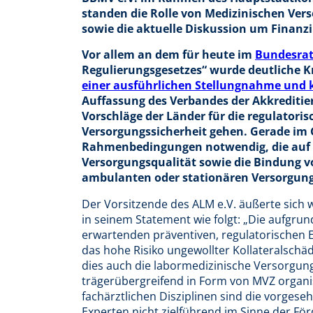
standen die Rolle von Medizinischen Ver
sowie die aktuelle Diskussion um Finan
Vor allem an dem für heute im
Bundesra
Regulierungsgesetzes“ wurde deutliche K
einer ausführlichen Stellungnahme und 
Auffassung des Verbandes der Akkreditier
Vorschläge der Länder für die regulatoris
Versorgungssicherheit gehen. Gerade im 
Rahmenbedingungen notwendig, die auf d
Versorgungsqualität sowie die Bindung vo
ambulanten oder stationären Versorgung
Der Vorsitzende des ALM e.V. äußerte sic
in seinem Statement wie folgt: „Die aufgrund
erwartenden präventiven, regulatorischen 
das hohe Risiko ungewollter Kollateralsch
dies auch die labormedizinische Versorgung 
trägerübergreifend in Form von MVZ organisi
fachärztlichen Disziplinen sind die vorge
Experten nicht zielführend im Sinne der Fö