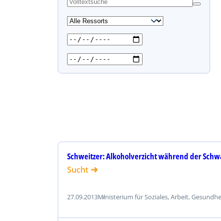
s
u
c
h
e
n
Schweitzer: Alkoholverzicht während der Schw
Sucht
27.09.2013
Ministerium für Soziales, Arbeit, Gesundh