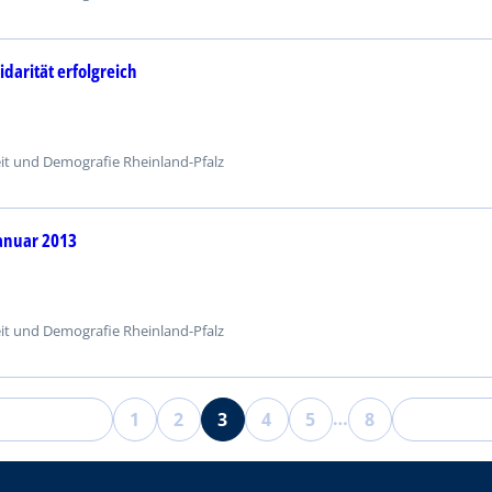
darität erfolgreich
eit und Demografie Rheinland-Pfalz
anuar 2013
eit und Demografie Rheinland-Pfalz
…
1
2
3
4
Vorherige Seite
←
5
8