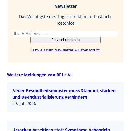
b
e
i
Newsletter
o
d
l
o
I
Das Wichtigste des Tages direkt in Ihr Postfach.
k
n
Kostenlos!
Jetzt abonnieren
Hinweis zum Newsletter & Datenschutz
Weitere Meldungen von BPI e.V.
Neuer Gesundheitsminister muss Standort stärken
und De-Industrialisierung verhindern
29. Juli 2026
Ursachen beseitigen statt Symptome behandeln