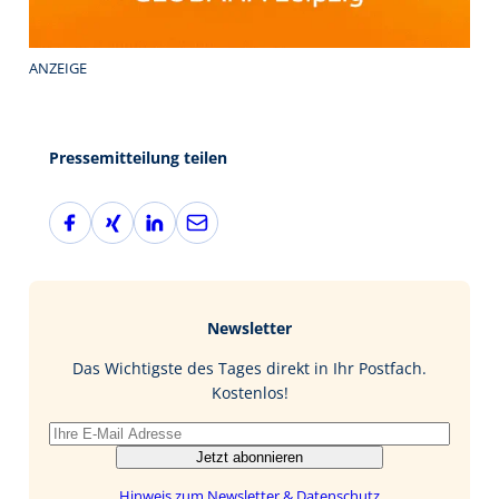
ANZEIGE
Pressemitteilung teilen
F
X
L
E
a
i
i
-
c
n
n
M
e
g
k
a
b
e
i
Newsletter
o
d
l
o
I
Das Wichtigste des Tages direkt in Ihr Postfach.
k
n
Kostenlos!
Jetzt abonnieren
Hinweis zum Newsletter & Datenschutz