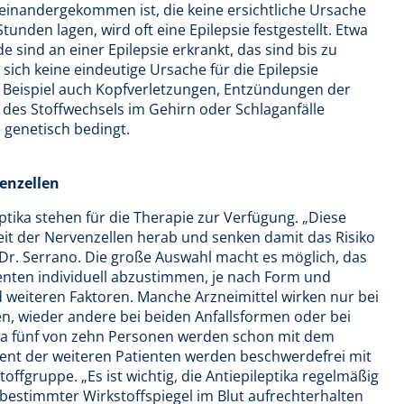
einandergekommen ist, die keine ersichtliche Ursache
nden lagen, wird oft eine Epilepsie festgestellt. Etwa
 sind an einer Epilepsie erkrankt, das sind bis zu
 sich keine eindeutige Ursache für die Epilepsie
m Beispiel auch Kopfverletzungen, Entzündungen der
des Stoffwechsels im Gehirn oder Schlaganfälle
e genetisch bedingt.
enzellen
tika stehen für die Therapie zur Verfügung. „Diese
keit der Nervenzellen herab und senken damit das Risiko
ärt Dr. Serrano. Die große Auswahl macht es möglich, das
ienten individuell abzustimmen, je nach Form und
d weiteren Faktoren. Manche Arzneimittel wirken nur bei
ien, wieder andere bei beiden Anfallsformen oder bei
a fünf von zehn Personen werden schon mit dem
zent der weiteren Patienten werden beschwerdefrei mit
ffgruppe. „Es ist wichtig, die Antiepileptika regelmäßig
 bestimmter Wirkstoffspiegel im Blut aufrechterhalten