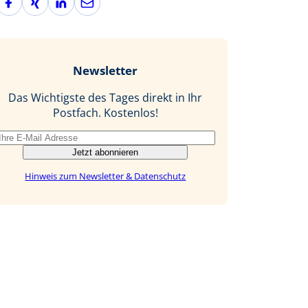
a
i
i
-
c
n
n
M
e
g
k
a
b
e
i
Newsletter
o
d
l
o
I
Das Wichtigste des Tages direkt in Ihr
k
n
Postfach. Kostenlos!
Jetzt abonnieren
Hinweis zum Newsletter & Datenschutz