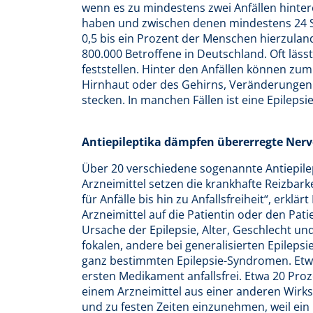
wenn es zu mindestens zwei Anfällen hinter
haben und zwischen denen mindestens 24 Stu
0,5 bis ein Prozent der Menschen hierzulande
800.000 Betroffene in Deutschland. Oft lässt
feststellen. Hinter den Anfällen können zu
Hirnhaut oder des Gehirns, Veränderungen 
stecken. In manchen Fällen ist eine Epilepsi
Antiepileptika dämpfen übererregte Nerv
Über 20 verschiedene sogenannte Antiepilep
Arzneimittel setzen die krankhafte Reizbar
für Anfälle bis hin zu Anfallsfreiheit“, erkl
Arzneimittel auf die Patientin oder den Pat
Ursache der Epilepsie, Alter, Geschlecht un
fokalen, andere bei generalisierten Epileps
ganz bestimmten Epilepsie-Syndromen. Etw
ersten Medikament anfallsfrei. Etwa 20 Pro
einem Arzneimittel aus einer anderen Wirksto
und zu festen Zeiten einzunehmen, weil ein