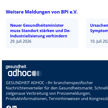
Weitere Meldungen von BPI e.V.
Neuer Gesundheitsminister
Ursachen 
muss Standort stärken und De-
Symptom
Industrialisierung verhindern
29. Juli 2026
10. Juli 2
GESUNDHEIT ADHOC – Ihr branchenspezifischer
Nachrichtenverteiler für den Gesundheitsmarkt. Schnel
zielgenaue Verbreitung von Pressemeldungen,
Produktinformationen, Terminhinweisen und Kongressb
Facebook
LinkedIn