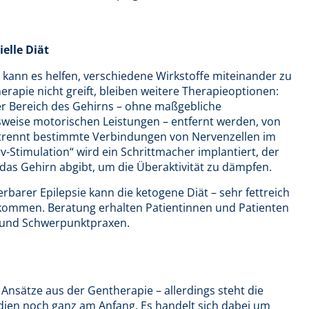
elle Diät
kann es helfen, verschiedene Wirkstoffe miteinander zu
apie nicht greift, bleiben weitere Therapieoptionen:
der Bereich des Gehirns – ohne maßgebliche
sweise motorischen Leistungen – entfernt werden, von
trennt bestimmte Verbindungen von Nervenzellen im
Stimulation“ wird ein Schrittmacher implantiert, der
das Gehirn abgibt, um die Überaktivität zu dämpfen.
barer Epilepsie kann die ketogene Diät – sehr fettreich
kommen. Beratung erhalten Patientinnen und Patienten
n und Schwerpunktpraxen.
nsätze aus der Gentherapie – allerdings steht die
ien noch ganz am Anfang. Es handelt sich dabei um