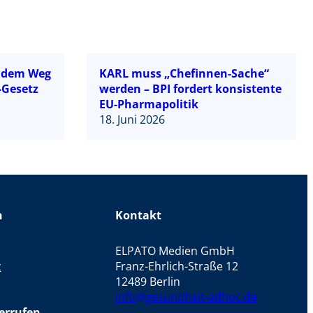
f dem Weg
KARL muss „Chefinnen-Sache“
-Gesetz
werden – BPI fordert konsistente
EU-Pharmapolitik
18. Juni 2026
n
Kontakt
ELPATO Medien GmbH
z
Franz-Ehrlich-Straße 12
12489 Berlin
info@gesundheit-adhoc.de
errufen