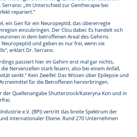
. Serrano: „Im Unterschied zur Gentherapie bei
ekt repariert.“
, ein Gen für ein Neuropeptid, das übererregte
rnregion einzubringen. Der Clou dabei: Es handelt sich
euronen in dem betroffenen Areal des Gehirns
 Neuropeptid und geben es nur frei, wenn sie
ls“, erklärt Dr. Serrano.
rdings passiert hier im Gehirn erst mal gar nichts,
 die Nervenzellen stark feuern, also bei einem Anfall,
vität senkt.“ Kein Zweifel: Das Wissen über Epilepsie und
rzneimittel für die Betroffenen hervorbringen.
er der Quellenangabe Shutterstock/Kateryna Kon und in
frei.
ustrie e.V. (BPI) vertritt das breite Spektrum der
 und internationaler Ebene. Rund 270 Unternehmen