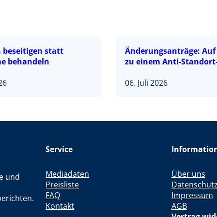
beseitigen statt
Änderungsanträge: Au
e behandeln
zu einem Anti-Standort
026
06. Juli 2026
Service
Informatio
Mediadaten
Über uns
le und
Preisliste
Datenschut
FAQ
Impressum
erichten.
Kontakt
AGB
Vertrag wid