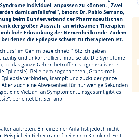
-Syndrome individuell anpassen zu können. „Zwei
rden damit anfallsfrei“, betont Dr. Pablo Serrano,
schung beim Bundesverband der Pharmazeutischen
t! Dank der großen Auswahl an wirksamen Therapien
 behandelnde Erkrankung der Nervenheilkunde. Zudem
bei denen die Epilepsie schwer zu therapieren ist.
schluss“ im Gehirn bezeichnet: Plötzlich geben
chzeitig und unkontrolliert Impulse ab. Die Symptome
, ob das ganze Gehirn betroffen ist (generalisierte
ale Epilepsie). Bei einem sogenannten „Grand-mal-
 Epilepsie verbinden, krampft und zuckt der ganze
. Aber auch eine Abwesenheit für nur wenige Sekunden
 gibt eine Vielzahl an Symptomen. „Insgesamt gibt es
ie“, berichtet Dr. Serrano.
lter auftreten. Ein einzelner Anfall ist jedoch nicht
m Beispiel ein Fieberkrampf bei einem Kleinkind. Erst