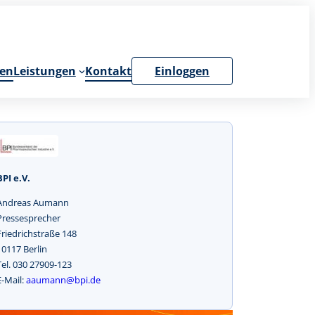
en
Leistungen
Kontakt
Einloggen
BPI e.V.
Andreas Aumann
Pressesprecher
Friedrichstraße 148
10117 Berlin
Tel. 030 27909-123
E-Mail:
aaumann@bpi.de