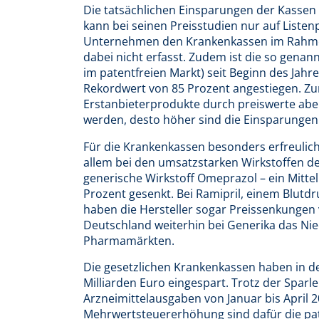
Die tatsächlichen Einsparungen der Kassen 
kann bei seinen Preisstudien nur auf Listen
Unternehmen den Krankenkassen im Rahmen
dabei nicht erfasst. Zudem ist die so gena
im patentfreien Markt) seit Beginn des Jah
Rekordwert von 85 Prozent angestiegen. Z
Erstanbieterprodukte durch preiswerte aber
werden, desto höher sind die Einsparungen
Für die Krankenkassen besonders erfreulich i
allem bei den umsatzstarken Wirkstoffen de
generische Wirkstoff Omeprazol – ein Mitte
Prozent gesenkt. Bei Ramipril, einem Blutdr
haben die Hersteller sogar Preissenkungen
Deutschland weiterhin bei Generika das Nie
Pharmamärkten.
Die gesetzlichen Krankenkassen haben in de
Milliarden Euro eingespart. Trotz der Sparle
Arzneimittelausgaben von Januar bis April 
Mehrwertsteuererhöhung sind dafür die pat