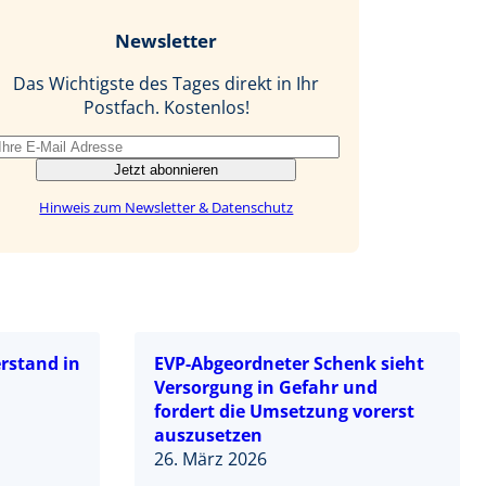
b
e
i
Newsletter
o
d
l
o
I
Das Wichtigste des Tages direkt in Ihr
k
n
Postfach. Kostenlos!
Jetzt abonnieren
Hinweis zum Newsletter & Datenschutz
rstand in
EVP-Abgeordneter Schenk sieht
Versorgung in Gefahr und
fordert die Umsetzung vorerst
auszusetzen
26. März 2026