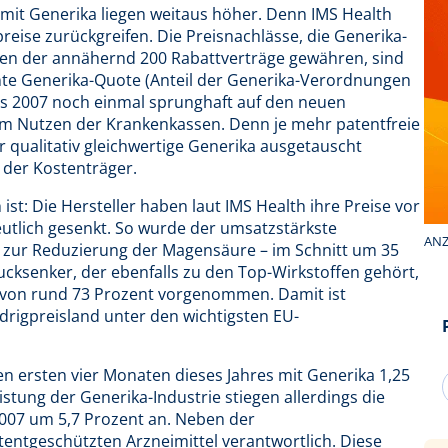
mit Generika liegen weitaus höher. Denn IMS Health
preise zurückgreifen. Die Preisnachlässe, die Generika-
 der annähernd 200 Rabattverträge gewähren, sind
nnte Generika-Quote (Anteil der Generika-Verordnungen
res 2007 noch einmal sprunghaft auf den neuen
um Nutzen der Krankenkassen. Denn je mehr patentfreie
 qualitativ gleichwertige Generika ausgetauscht
 der Kostenträger.
st: Die Hersteller haben laut IMS Health ihre Preise vor
utlich gesenkt. So wurde der umsatzstärkste
ANZ
l zur Reduzierung der Magensäure – im Schnitt um 35
ucksenker, der ebenfalls zu den Top-Wirkstoffen gehört,
 von rund 73 Prozent vorgenommen. Damit ist
drigpreisland unter den wichtigsten EU-
n ersten vier Monaten dieses Jahres mit Generika 1,25
istung der Generika-Industrie stiegen allerdings die
2007 um 5,7 Prozent an. Neben der
entgeschützten Arzneimittel verantwortlich. Diese