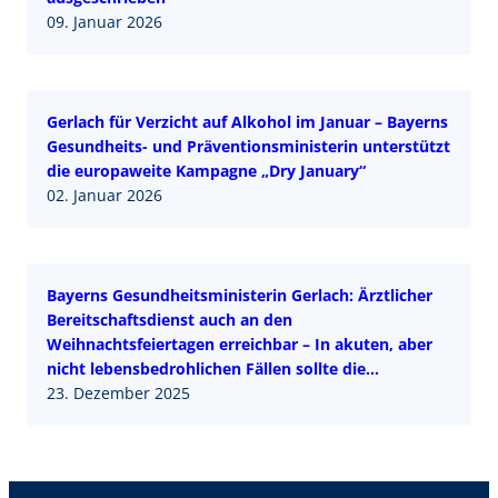
09. Januar 2026
Gerlach für Verzicht auf Alkohol im Januar – Bayerns
Gesundheits- und Präventionsministerin unterstützt
die europaweite Kampagne „Dry January“
02. Januar 2026
Bayerns Gesundheitsministerin Gerlach: Ärztlicher
Bereitschaftsdienst auch an den
Weihnachtsfeiertagen erreichbar – In akuten, aber
nicht lebensbedrohlichen Fällen sollte die
Telefonnummer 116 117 gewählt werden oder
23. Dezember 2025
116117.de – digital