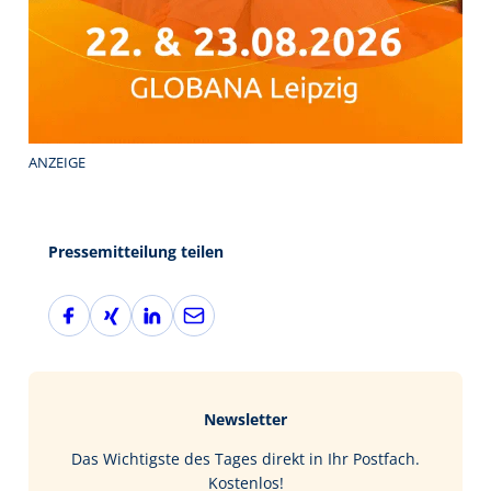
ANZEIGE
Pressemitteilung teilen
F
X
L
E
a
i
i
-
c
n
n
M
e
g
k
a
b
e
i
Newsletter
o
d
l
o
I
Das Wichtigste des Tages direkt in Ihr Postfach.
k
n
Kostenlos!