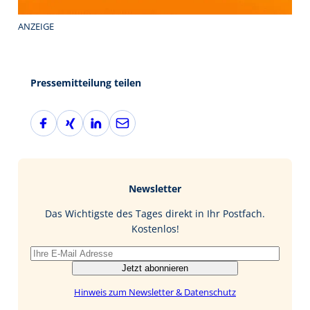
ANZEIGE
Pressemitteilung teilen
F
X
L
E
a
i
i
-
c
n
n
M
e
g
k
a
b
e
i
Newsletter
o
d
l
o
I
Das Wichtigste des Tages direkt in Ihr Postfach.
k
n
Kostenlos!
Jetzt abonnieren
Hinweis zum Newsletter & Datenschutz