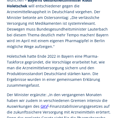
München –
Bayerns Gesundheitsminister Klaus
Holetschek
will entschiedener gegen die
Arzneimittelknappheit in Deutschland vorgehen. Der
Minister betonte am Ostersonntag: „Die verlässliche
Versorgung mit Medikamenten ist systemrelevant.
Deswegen muss Bundesgesundheitsminister Lauterbach
bei diesem Thema deutlich mehr Tempo machen! Bayern
wird im April mit einem eigenen Pharmagipfel in Berlin
mögliche Wege aufzeigen.“
Holetschek hatte Ende 2022 in Bayern eine Pharma-
Taskforce gegründet, die Vorschläge erarbeitet hat, wie
man die Arzneimittelversorgung sichern und den
Produktionsstandort Deutschland stärken kann. Die
Ergebnisse wurden in einer gemeinsamen Erklärung
zusammengefasst.
Der Minister ergänzte: „In den vergangenen Monaten
haben wir zudem in verschiedenen Gremien intensiv die
i
Auswirkungen des
GKV
-Finanzstabilisierungsgesetzes auf
die zukunftssichere Versorgung mit Arzneimitteln erörtert.
Denn das geplante Gesetz sieht für die Pharmabranche