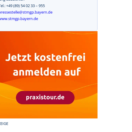
Tel.: +49 (89) 54 02 33 – 955
pressestelle@stmgp.bayern.de
www.stmgp.bayern.de
EIGE