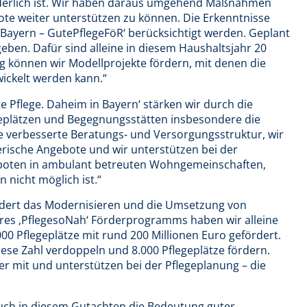
derlich ist. Wir haben daraus umgehend Maßnahmen
te weiter unterstützen zu können. Die Erkenntnisse
in Bayern – GutePflegeFöR‘ berücksichtigt werden. Geplant
 geben. Dafür sind alleine in diesem Haushaltsjahr 20
g können wir Modellprojekte fördern, mit denen die
ickelt werden kann.“
te Pflege. Daheim in Bayern‘ stärken wir durch die
egeplätzen und Begegnungsstätten insbesondere die
ne verbesserte Beratungs- und Versorgungsstruktur, wir
gerische Angebote und wir unterstützen bei der
boten in ambulant betreuten Wohngemeinschaften,
 nicht möglich ist.“
fördert das Modernisieren und die Umsetzung von
es ‚PflegesoNah‘ Förderprogramms haben wir alleine
00 Pflegeplätze mit rund 200 Millionen Euro gefördert.
ese Zahl verdoppeln und 8.000 Pflegeplätze fördern.
 mit und unterstützen bei der Pflegeplanung – die
auch in diesem Gutachten die Bedeutung guter