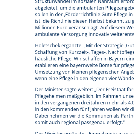
Strukturwandel im sozialen Nahraum erfor
abgeleitet, um die ambulanten Pflegeangebo
sollen in der ‚Förderrichtlinie Gute Pflege 
ist, die Richtlinie diesen Herbst bekannt zu
Millionen Euro veranschlagt. Auf diesem We
ambulante Versorgung innovativ weiterentw
Holetschek ergänzte: „Mit der Strategie ‚Gu
Schaffung von Kurzzeit-, Tages-, Nachtpfl
häusliche Pflege. Wir schaffen in Bayern ei
etablieren eine bayernweite Börse für pfle
Umsetzung von kleinen pflegerischen Ange
wenn eine Pflege in den eigenen vier Wänden
Der Minister sagte weiter: „Der Freistaat 
Pflegeheimen maßgeblich. Im Rahmen unser
in den vergangenen drei Jahren mehr als 4.0
In den kommenden fünf Jahren wollen wir di
Dabei nehmen wir die Kommunen als Partner
somit auch regional passgenau erfolgt.“
Der Minister ergänzte: „Einmal mehr wird 