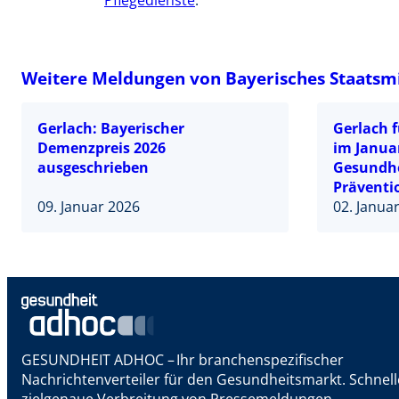
Pflegedienste
.
Weitere Meldungen von Bayerisches Staatsmi
Gerlach: Bayerischer
Gerlach f
Demenzpreis 2026
im Janua
ausgeschrieben
Gesundhe
Präventi
09. Januar 2026
unterstü
02. Janua
Kampagne
GESUNDHEIT ADHOC – Ihr branchenspezifischer
Nachrichtenverteiler für den Gesundheitsmarkt. Schnel