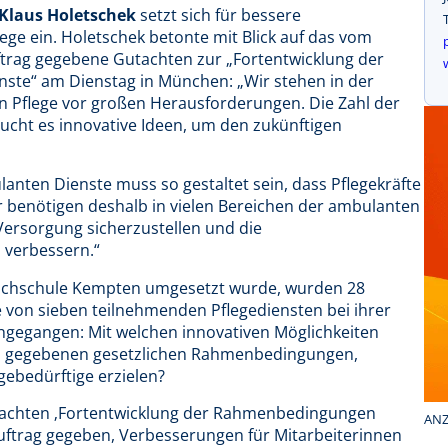
Klaus Holetschek
setzt sich für bessere
e ein. Holetschek betonte mit Blick auf das vom
trag gegebene Gutachten zur „Fortentwicklung der
te“ am Dienstag in München: „Wir stehen in der
n Pflege vor großen Herausforderungen. Die Zahl der
aucht es innovative Ideen, um den zukünftigen
lanten Dienste muss so gestaltet sein, dass Pflegekräfte
ir benötigen deshalb in vielen Bereichen der ambulanten
Versorgung sicherzustellen und die
 verbessern.“
ochschule Kempten umgesetzt wurde, wurden 28
e von sieben teilnehmenden Pflegediensten bei ihrer
chgegangen: Mit welchen innovativen Möglichkeiten
en gegebenen gesetzlichen Rahmenbedingungen,
ebedürftige erzielen?
utachten ‚Fortentwicklung der Rahmenbedingungen
ANZ
Auftrag gegeben, Verbesserungen für Mitarbeiterinnen