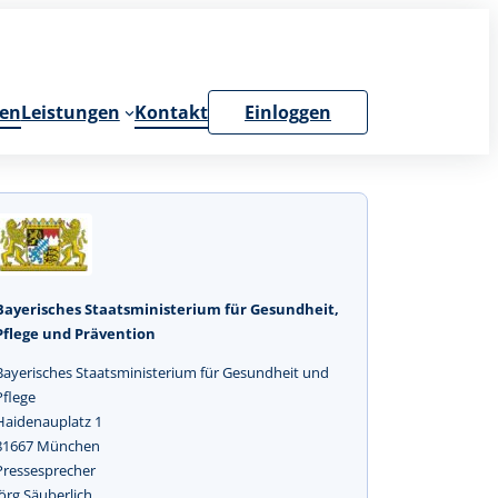
en
Leistungen
Kontakt
Einloggen
Bayerisches Staatsministerium für Gesundheit,
Pflege und Prävention
Bayerisches Staatsministerium für Gesundheit und
Pflege
Haidenauplatz 1
81667 München
Pressesprecher
Jörg Säuberlich