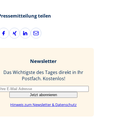
Pressemitteilung teilen
F
X
L
E
a
i
i
-
c
n
n
M
e
g
k
a
b
e
i
Newsletter
o
d
l
o
I
Das Wichtigste des Tages direkt in Ihr
k
n
Postfach. Kostenlos!
Jetzt abonnieren
Hinweis zum Newsletter & Datenschutz