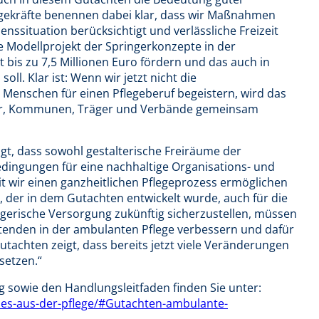
egekräfte benennen dabei klar, dass wir Maßnahmen
nssituation berücksichtigt und verlässliche Freizeit
he Modellprojekt der Springerkonzepte in der
it bis zu 7,5 Millionen Euro fördern und das auch in
l. Klar ist: Wenn wir jetzt nicht die
nschen für einen Pflegeberuf begeistern, wird das
der, Kommunen, Träger und Verbände gemeinsam
gt, dass sowohl gestalterische Freiräume der
dingungen für eine nachhaltige Organisations- und
it wir einen ganzheitlichen Pflegeprozess ermöglichen
, der in dem Gutachten entwickelt wurde, auch für die
flegerische Versorgung zukünftig sicherzustellen, müssen
itenden in der ambulanten Pflege verbessern und dafür
tachten zeigt, dass bereits jetzt viele Veränderungen
usetzen.“
 sowie den Handlungsleitfaden finden Sie unter:
les-aus-der-pflege/#Gutachten-ambulante-