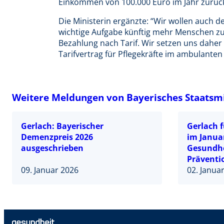
Einkommen von 100.000 Euro im Jahr zurück
Die Ministerin ergänzte: “Wir wollen auch de
wichtige Aufgabe künftig mehr Menschen zu 
Bezahlung nach Tarif. Wir setzen uns dahe
Tarifvertrag für Pflegekräfte im ambulanten
Weitere Meldungen von Bayerisches Staatsmi
Gerlach: Bayerischer
Gerlach f
Demenzpreis 2026
im Janua
ausgeschrieben
Gesundhe
Präventi
09. Januar 2026
unterstü
02. Janua
Kampagne