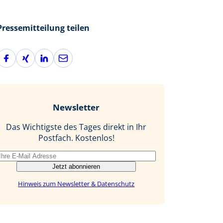
Pressemitteilung teilen
F
X
L
E
a
i
i
-
c
n
n
M
e
g
k
a
b
e
i
Newsletter
o
d
l
o
I
Das Wichtigste des Tages direkt in Ihr
k
n
Postfach. Kostenlos!
Jetzt abonnieren
Hinweis zum Newsletter & Datenschutz