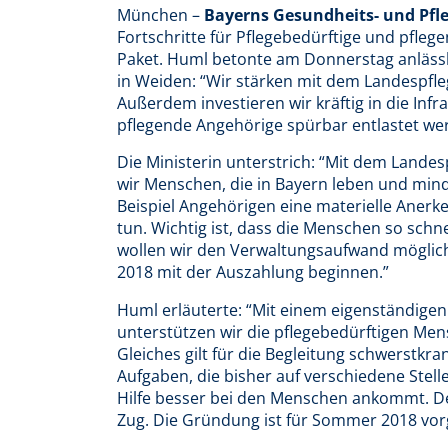
München –
Bayerns Gesundheits- und Pfl
Fortschritte für Pflegebedürftige und pfle
Paket. Huml betonte am Donnerstag anlässl
in Weiden: “Wir stärken mit dem Landespfle
Außerdem investieren wir kräftig in die Infr
pflegende Angehörige spürbar entlastet we
Die Ministerin unterstrich: “Mit dem Landes
wir Menschen, die in Bayern leben und min
Beispiel Angehörigen eine materielle Aner
tun. Wichtig ist, dass die Menschen so schn
wollen wir den Verwaltungsaufwand möglic
2018 mit der Auszahlung beginnen.”
Huml erläuterte: “Mit einem eigenständige
unterstützen wir die pflegebedürftigen Men
Gleiches gilt für die Begleitung schwerstk
Aufgaben, die bisher auf verschiedene Stelle
Hilfe besser bei den Menschen ankommt. De
Zug. Die Gründung ist für Sommer 2018 vor