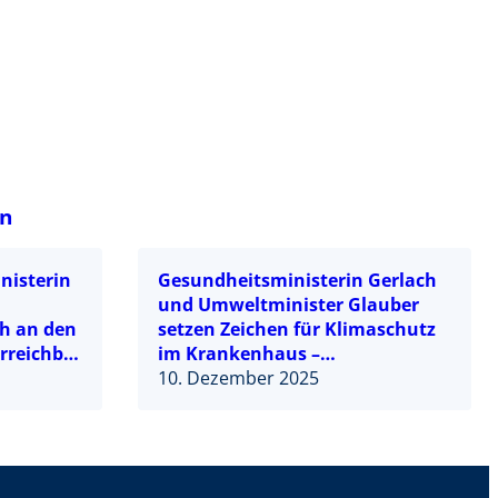
on
nisterin
Gesundheitsministerin Gerlach
und Umweltminister Glauber
ch an den
setzen Zeichen für Klimaschutz
rreichbar
im Krankenhaus –
Berufsgenossenschaftliche
10. Dezember 2025
en sollte
Unfallklinik Murnau als
 117
besonders nachhaltiges
6117.de –
Krankenhaus im Rahmen der
bayerischen Green HospitalPlus