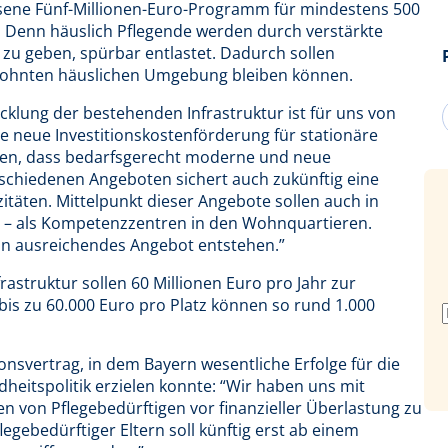
ssene Fünf-Millionen-Euro-Programm für mindestens 500
n. Denn häuslich Pflegende werden durch verstärkte
 zu geben, spürbar entlastet. Dadurch sollen
ewohnten häuslichen Umgebung bleiben können.
icklung der bestehenden Infrastruktur ist für uns von
 neue Investitionskostenförderung für stationäre
llen, dass bedarfsgerecht moderne und neue
rschiedenen Angeboten sichert auch zukünftig eine
täten. Mittelpunkt dieser Angebote sollen auch in
in – als Kompetenzzentren in den Wohnquartieren.
 ein ausreichendes Angebot entstehen.”
rastruktur sollen 60 Millionen Euro pro Jahr zur
bis zu 60.000 Euro pro Platz können so rund 1.000
onsvertrag, in dem Bayern wesentliche Erfolge für die
heitspolitik erzielen konnte: “Wir haben uns mit
n von Pflegebedürftigen vor finanzieller Überlastung zu
gebedürftiger Eltern soll künftig erst ab einem