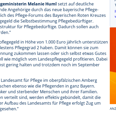
egeministerin Melanie Huml
setzt auf deutliche
gende Angehörige durch das neue bayerische Pflege-
ich des Pflege-Forums des Bayerischen Roten Kreuzes
gegeld die Selbstbestimmung Pflegebedürftiger.
astruktur für Pflegebedürftige. Dadurch sollen auch
rden.”
pflegegeld in Höhe von 1.000 Euro jährlich unterstützen
destens Pflegegrad 2 haben. Damit können sie zum
kennung zukommen lassen oder sich selbst etwas Gutes
ell wie möglich vom Landespflegegeld profitieren. Dabei
hst gering halten und trotzdem noch im September
n Landesamt für Pflege im oberpfälzischen Amberg
schen ebenso wie die Pflegenden in ganz Bayern.
ranker und sterbender Menschen und ihrer Familien.
n verteilt sind, werden effektiv gebündelt, damit die
r Aufbau des Landesamts für Pflege erfolgt Zug um
gesehen.”
ANZ