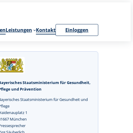
en
Leistungen
Kontakt
Einloggen
Bayerisches Staatsministerium für Gesundheit,
Pflege und Prävention
Bayerisches Staatsministerium für Gesundheit und
Pflege
Haidenauplatz 1
81667 München
Pressesprecher
Jörg Säuberlich