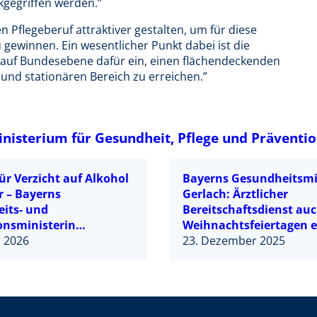
gegriffen werden.”
n Pflegeberuf attraktiver gestalten, um für diese
gewinnen. Ein wesentlicher Punkt dabei ist die
r auf Bundesebene dafür ein, einen flächendeckenden
 und stationären Bereich zu erreichen.”
nisterium für Gesundheit, Pflege und Präventi
ür Verzicht auf Alkohol
Bayerns Gesundheitsmi
r – Bayerns
Gerlach: Ärztlicher
its- und
Bereitschaftsdienst au
onsministerin
Weihnachtsfeiertagen e
tzt die europaweite
r 2026
– In akuten, aber nicht
23. Dezember 2025
 „Dry January“
lebensbedrohlichen Fäll
die Telefonnummer 116
gewählt werden oder 11
digital