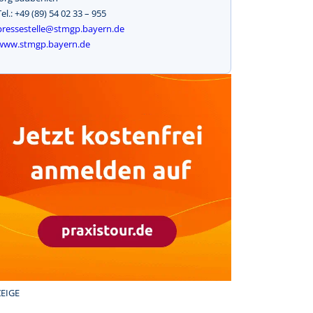
Tel.: +49 (89) 54 02 33 – 955
pressestelle@stmgp.bayern.de
www.stmgp.bayern.de
EIGE