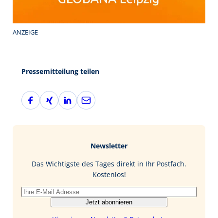
ANZEIGE
Pressemitteilung teilen
F
X
L
E
a
i
i
-
c
n
n
M
e
g
k
a
b
e
i
Newsletter
o
d
l
o
I
Das Wichtigste des Tages direkt in Ihr Postfach.
k
n
Kostenlos!
Jetzt abonnieren