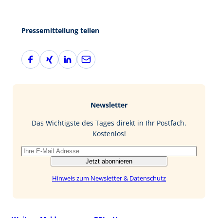
Pressemitteilung teilen
F
X
L
E
a
i
i
-
c
n
n
M
e
g
k
a
b
e
i
Newsletter
o
d
l
o
I
Das Wichtigste des Tages direkt in Ihr Postfach.
k
n
Kostenlos!
Jetzt abonnieren
Hinweis zum Newsletter & Datenschutz