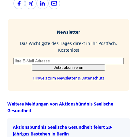
F
X
L
E
a
i
i
-
c
n
n
M
e
g
k
a
b
e
i
Newsletter
o
d
l
o
I
Das Wichtigste des Tages direkt in Ihr Postfach.
k
n
Kostenlos!
Jetzt abonnieren
Hinweis zum Newsletter & Datenschutz
Weitere Meldungen von Aktionsbündnis Seelische
Gesundheit
Aktionsbündnis Seelische Gesundheit feiert 20-
jähriges Bestehen in Berlin