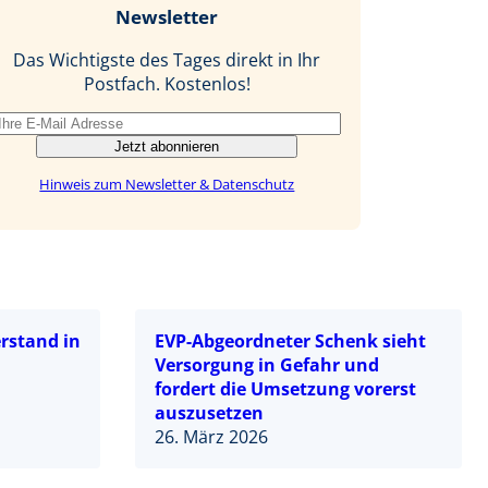
Newsletter
o
d
l
o
I
Das Wichtigste des Tages direkt in Ihr
k
n
Postfach. Kostenlos!
Jetzt abonnieren
Hinweis zum Newsletter & Datenschutz
rstand in
EVP-Abgeordneter Schenk sieht
Versorgung in Gefahr und
fordert die Umsetzung vorerst
auszusetzen
26. März 2026