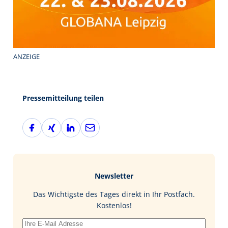
ANZEIGE
Pressemitteilung teilen
F
X
L
E
a
i
i
-
c
n
n
M
e
g
k
a
b
e
i
Newsletter
o
d
l
o
I
Das Wichtigste des Tages direkt in Ihr Postfach.
k
n
Kostenlos!